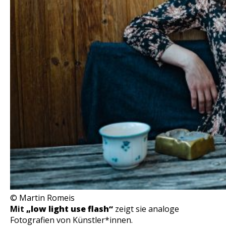
© Martin Romeis
Mit
„low light use flash“
zeigt sie analoge
Fotografien von Künstler*innen.