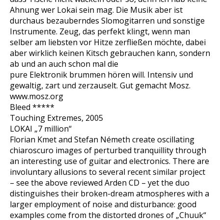
Ahnung wer Lokai sein mag. Die Musik aber ist
durchaus bezauberndes Slomogitarren und sonstige
Instrumente. Zeug, das perfekt klingt, wenn man
selber am liebsten vor Hitze zerfließen möchte, dabei
aber wirklich keinen Kitsch gebrauchen kann, sondern
ab und an auch schon mal die
pure Elektronik brummen hören will. Intensiv und
gewaltig, zart und zerzauselt. Gut gemacht Mosz.
www.mosz.org
Bleed *****
Touching Extremes, 2005
LOKAI „7 million“
Florian Kmet and Stefan Németh create oscillating
chiaroscuro images of perturbed tranquillity through
an interesting use of guitar and electronics. There are
involuntary allusions to several recent similar project
– see the above reviewed Arden CD – yet the duo
distinguishes their broken-dream atmospheres with a
larger employment of noise and disturbance: good
examples come from the distorted drones of „Chuuk“