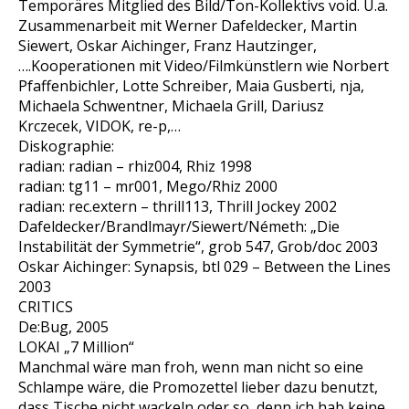
Temporäres Mitglied des Bild/Ton-Kollektivs void. U.a.
Zusammenarbeit mit Werner Dafeldecker, Martin
Siewert, Oskar Aichinger, Franz Hautzinger,
….Kooperationen mit Video/Filmkünstlern wie Norbert
Pfaffenbichler, Lotte Schreiber, Maia Gusberti, nja,
Michaela Schwentner, Michaela Grill, Dariusz
Krczecek, VIDOK, re-p,…
Diskographie:
radian: radian – rhiz004, Rhiz 1998
radian: tg11 – mr001, Mego/Rhiz 2000
radian: rec.extern – thrill113, Thrill Jockey 2002
Dafeldecker/Brandlmayr/Siewert/Németh: „Die
Instabilität der Symmetrie“, grob 547, Grob/doc 2003
Oskar Aichinger: Synapsis, btl 029 – Between the Lines
2003
CRITICS
De:Bug, 2005
LOKAI „7 Million“
Manchmal wäre man froh, wenn man nicht so eine
Schlampe wäre, die Promozettel lieber dazu benutzt,
dass Tische nicht wackeln oder so, denn ich hab keine