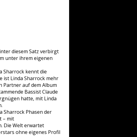
inter diesem Satz verbirgt
bum unter ihrem eigenen
da Sharrock kennt die
se ist Linda Sharrock mehr
len Partner auf dem Album
stammende Bassist Claude
ergnügen hatte, mit Linda
n.
da Sharrock Phasen der
t – mit
. Die Welt erwartet
rstars ohne eigenes Profil