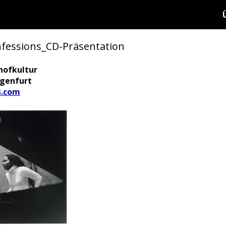
essions_CD-Präsentation
hofkultur
agenfurt
s.com