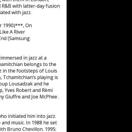
 R&B with latter-day fusion
ated with jazz.
r 1990)***, On
ike A River
 End (Samsung
 immersed in jazz at a
hamitchian belongs to the
 in the footsteps of Louis
n, Tchamitchian’s playing is
 group Lousadzak and he
p, Yves Robert and Rèmi
my Giuffre and Joe McPhee .
o initiated him into jazz.
e and music. In 1988 he set
ith Bruno Chevillon. 1995: