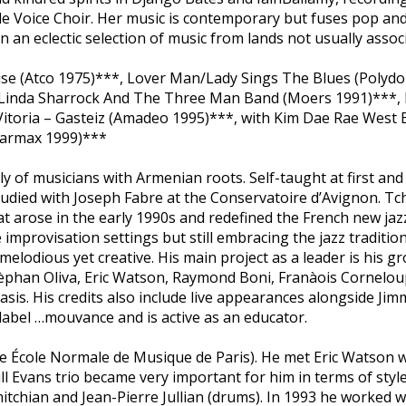
le Voice Choir. Her music is contemporary but fuses pop and
in an eclectic selection of music from lands not usually associ
se (Atco 1975)***, Lover Man/Lady Sings The Blues (Polydo
 Linda Sharrock And The Three Man Band (Moers 1991)***, L
Vitoria – Gasteiz (Amadeo 1995)***, with Kim Dae Rae West
Starmax 1999)***
ly of musicians with Armenian roots. Self-taught at first and
tudied with Joseph Fabre at the Conservatoire d’Avignon. Tc
t arose in the early 1990s and redefined the French new jazz
e improvisation settings but still embracing the jazz traditio
melodious yet creative. His main project as a leader is his
tèphan Oliva, Eric Watson, Raymond Boni, Franàois Cornelou
is. His credits also include live appearances alongside Jim
z label …mouvance and is active as an educator.
the École Normale de Musique de Paris). He met Eric Watson wh
ill Evans trio became very important for him in terms of styl
itchian and Jean-Pierre Jullian (drums). In 1993 he worked w