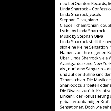
neu bei Quinton Records, li
Linda Sharrock – Confessi
Linda Sharrock_vocals
Stephan Oliva_piano
Claude Tchamitchian_doubl
Lyrics by Linda Sharrock
Music by Stephan Oliva
Linda Sharrock stellt ihr n
sich eine kleine Sensation:
Namen vor. Ihre eigenen Ko
Über Linda Sharrock viele Wo
Avantgardeszene New Yorks e
als „nur“ eine Sängerin – 
und auf der Bühne sind der
Tchamitchian. Die Musik des
Sharrock zu arbeiten oder s
Die Diva ist zurück. Kreat
Einkehr, der Fokussierung au
geballter,unbändiger Kraft
Sensationen. Doch wie sehe