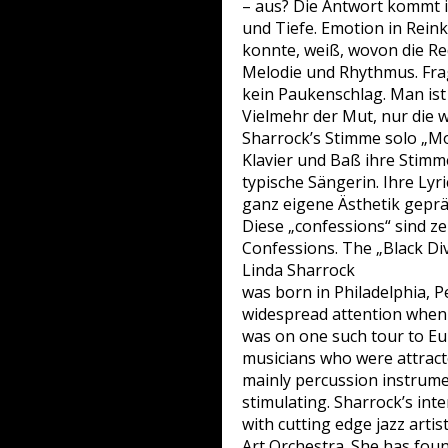
– aus? Die Antwort kommt i
und Tiefe. Emotion in Reink
konnte, weiß, wovon die Red
Melodie und Rhythmus. Fragi
kein Paukenschlag. Man ist 
Vielmehr der Mut, nur die 
Sharrock’s Stimme solo „Mo
Klavier und Baß ihre Stimme
typische Sängerin. Ihre Lyri
ganz eigene Ästhetik geprä
Diese „confessions“ sind ze
Confessions. The „Black Div
Linda Sharrock
was born in Philadelphia, P
widespread attention when t
was on one such tour to Eu
musicians who were attracte
mainly percussion instrume
stimulating. Sharrock’s inte
with cutting edge jazz arti
Art Orchestra. She has foun