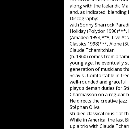
along with the Icelandic Ma
and, as indicated, blending 
Discography:
with Sonny Sharrock Paradi
Holiday (Polydor 1990)***,
(Amadeo 1994)***, Live At 
Classics 1998)***, Alone (
Claude Tchamitchian
(b. 1960) comes from a fami
young age, he eventually s
generation of musicians tha
Sclavis . Comfortable in fre
well-rounded and graceful, 
plays sideman duties for S
Charmasson on a regular bas
He directs the creative jaz
Stéphan Oliva
studied classical music at 
While in America, the last B
up a trio with Claude Tcham