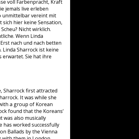
se voll Farbenpracht, Kraft
e jemals live erleben
o unmittelbar vereint mit
 sich hier keine Sensation,
Scheu? Nicht wirklich.
tliche. Wenn Linda
 Erst nach und nach betten
 Linda Sharrock ist keine
 erwartet. Sie hat ihre
 Sharrock first attracted
arrock. It was while she
with a group of Korean
ock found that the Koreans‘
t was also musically
he has worked successfully
 on Ballads by the Vienna
g with them in London,