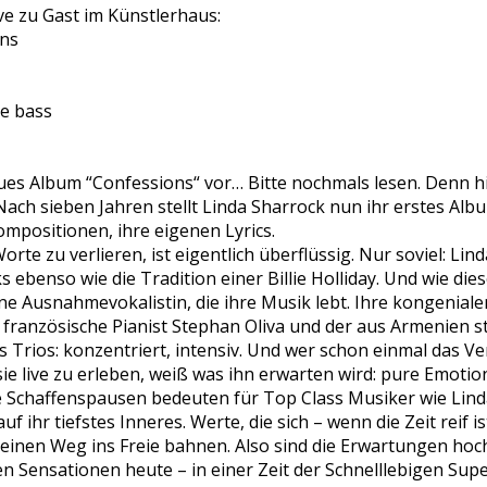
ve zu Gast im Künstlerhaus:
ons
e bass
eues Album “Confessions“ vor… Bitte nochmals lesen. Denn h
 Nach sieben Jahren stellt Linda Sharrock nun ihr erstes Al
mpositionen, ihre eigenen Lyrics.
rte zu verlieren, ist eigentlich überflüssig. Nur soviel: Lin
benso wie die Tradition einer Billie Holliday. Und wie die
eine Ausnahmevokalistin, die ihre Musik lebt. Ihre kongenia
 französische Pianist Stephan Oliva und der aus Armenien 
 Trios: konzentriert, intensiv. Und wer schon einmal das V
ie live zu erleben, weiß was ihn erwarten wird: pure Emotio
ive Schaffenspausen bedeuten für Top Class Musiker wie Lin
f ihr tiefstes Inneres. Werte, die sich – wenn die Zeit reif is
 einen Weg ins Freie bahnen. Also sind die Erwartungen hoch
n Sensationen heute – in einer Zeit der Schnelllebigen Supe