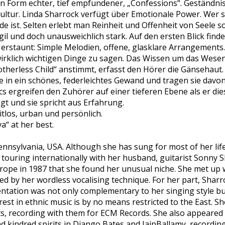
n Form echter, tief empfundener, „Confessions“. Geständnis
ultur. Linda Sharrock verfügt über Emotionale Power. Wer si
e ist. Selten erlebt man Reinheit und Offenheit von Seele s
l und doch unausweichlich stark. Auf den ersten Blick findet
erstaunt: Simple Melodien, offene, glasklare Arrangements. 
wirklich wichtigen Dinge zu sagen. Das Wissen um das Wesen
therless Child“ anstimmt, erfasst den Hörer die Gänsehaut.
 in ein schönes, federleichtes Gewand und tragen sie davon.
cs ergreifen den Zuhörer auf einer tieferen Ebene als er dies
gt und sie spricht aus Erfahrung.
itlos, urban und persönlich.
a“ at her best.
ennsylvania, USA. Although she has sung for most of her life,
ouring internationally with her husband, guitarist Sonny Sh
rope in 1987 that she found her unusual niche. She met up 
d by her wordless vocalising technique. For her part, Sharr
ntation was not only complementary to her singing style bu
rest in ethnic music is by no means restricted to the East. S
sts, recording with them for ECM Records. She also appeared
d kindred spirits in Django Bates and IainBallamy, recordin