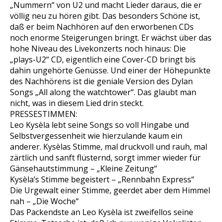
„Nummern“ von U2 und macht Lieder daraus, die er
völlig neu zu hören gibt. Das besonders Schöne ist,
daß er beim Nachhören auf den erworbenen CDs
noch enorme Steigerungen bringt. Er wächst über das
hohe Niveau des Livekonzerts noch hinaus: Die
„plays-U2“ CD, eigentlich eine Cover-CD bringt bis
dahin ungehörte Genüsse. Und einer der Höhepunkte
des Nachhörens ist die geniale Version des Dylan
Songs „All along the watchtower“. Das glaubt man
nicht, was in diesem Lied drin steckt.
PRESSESTIMMEN:
Leo Kysèla lebt seine Songs so voll Hingabe und
Selbstvergessenheit wie hierzulande kaum ein
anderer. Kysèlas Stimme, mal druckvoll und rauh, mal
zärtlich und sanft flüsternd, sorgt immer wieder für
Gänsehautstimmung – „Kleine Zeitung“
Kysèla’s Stimme begeistert – „Rennbahn Express“
Die Urgewalt einer Stimme, geerdet aber dem Himmel
nah – „Die Woche“
Das Packendste an Leo Kysèla ist zweifellos seine