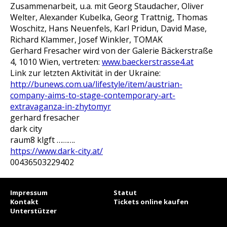
Zusammenarbeit, u.a. mit Georg Staudacher, Oliver
Welter, Alexander Kubelka, Georg Trattnig, Thomas
Woschitz, Hans Neuenfels, Karl Pridun, David Mase,
Richard Klammer, Josef Winkler, TOMAK
Gerhard Fresacher wird von der Galerie Bäckerstraße
4, 1010 Wien, vertreten:
www.baeckerstrasse4.at
Link zur letzten Aktivität in der Ukraine:
http://bunews.com.ua/lifestyle/item/austrian-
company-aims-to-stage-contemporary-art-
extravaganza-in-zhytomyr
gerhard fresacher
dark city
raum8 klgft ……….
https://www.dark-city.at/
00436503229402
Impressum
Statut
Kontakt
Tickets online kaufen
Unterstützer