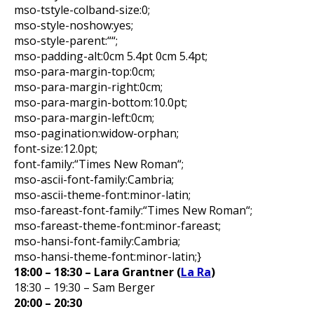
mso-tstyle-colband-size:0;
mso-style-noshow:yes;
mso-style-parent:““;
mso-padding-alt:0cm 5.4pt 0cm 5.4pt;
mso-para-margin-top:0cm;
mso-para-margin-right:0cm;
mso-para-margin-bottom:10.0pt;
mso-para-margin-left:0cm;
mso-pagination:widow-orphan;
font-size:12.0pt;
font-family:“Times New Roman“;
mso-ascii-font-family:Cambria;
mso-ascii-theme-font:minor-latin;
mso-fareast-font-family:“Times New Roman“;
mso-fareast-theme-font:minor-fareast;
mso-hansi-font-family:Cambria;
mso-hansi-theme-font:minor-latin;}
18:00 – 18:30 – Lara Grantner (
La Ra
)
18:30 – 19:30 – Sam Berger
20:00 – 20:30