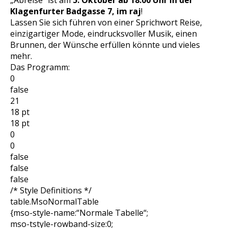
„Abreise“ ist am
5. Oktober ab 18:00 Uhr in der
Klagenfurter Badgasse 7, im raj
!
Lassen Sie sich führen von einer Sprichwort Reise,
einzigartiger Mode, eindrucksvoller Musik, einen
Brunnen, der Wünsche erfüllen könnte und vieles
mehr.
Das Programm:
0
false
21
18 pt
18 pt
0
0
false
false
false
/* Style Definitions */
table.MsoNormalTable
{mso-style-name:“Normale Tabelle“;
mso-tstyle-rowband-size:0;