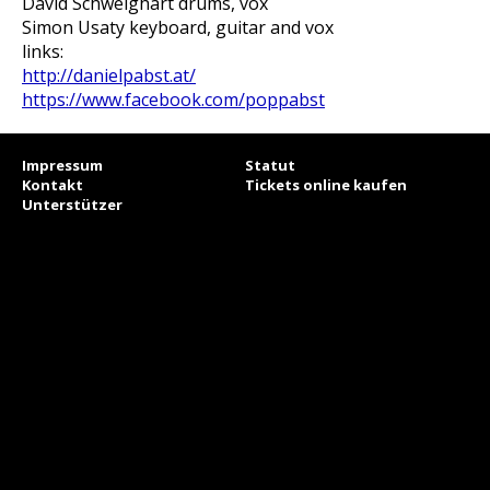
David Schweighart drums, vox
Simon Usaty keyboard, guitar and vox
links:
http://danielpabst.at/
https://www.facebook.com/poppabst
Impressum
Statut
Kontakt
Tickets online kaufen
Unterstützer