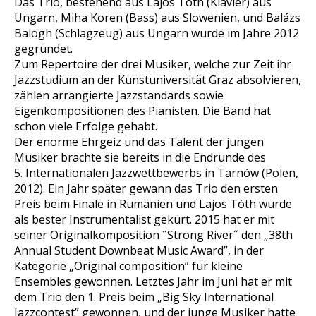
Das Trio, bestehend aus Lajos Tóth (Klavier) aus
Ungarn, Miha Koren (Bass) aus Slowenien, und Balázs
Balogh (Schlagzeug) aus Ungarn wurde im Jahre 2012
gegründet.
Zum Repertoire der drei Musiker, welche zur Zeit ihr
Jazzstudium an der Kunstuniversität Graz absolvieren,
zählen arrangierte Jazzstandards sowie
Eigenkompositionen des Pianisten. Die Band hat
schon viele Erfolge gehabt.
Der enorme Ehrgeiz und das Talent der jungen
Musiker brachte sie bereits in die Endrunde des
5. Internationalen Jazzwettbewerbs in Tarnów (Polen,
2012). Ein Jahr später gewann das Trio den ersten
Preis beim Finale in Rumänien und Lajos Tóth wurde
als bester Instrumentalist gekürt. 2015 hat er mit
seiner Originalkomposition ˝Strong River˝ den „38th
Annual Student Downbeat Music Award”, in der
Kategorie „Original composition” für kleine
Ensembles gewonnen. Letztes Jahr im Juni hat er mit
dem Trio den 1. Preis beim „Big Sky International
Jazzcontest” gewonnen, und der junge Musiker hatte