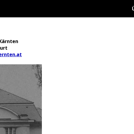
Kärnten
urt
rnten.at