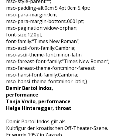
mso-style-parent:““;
mso-padding-alt:0cm 5.4pt 0cm 5.4pt;
mso-para-margin:0cm;
mso-para-margin-bottom:.0001pt;
mso-pagination:widow-orphan;
font-size:12.0pt;
font-family:“Times New Roman“;
mso-ascii-font-family:Cambria;
mso-ascii-theme-font:minor-latin;
mso-fareast-font-family:“Times New Roman“;
mso-fareast-theme-font:minor-fareast;
mso-hansi-font-family:Cambria;
mso-hansi-theme-font:minor-latin;}
Damir Bartol Indos,
performance
Tanja Vrvilo, performance
Helge Hinteregger, throat
Damir Bartol Indos gilt als
Kultfigur der kroatischen Off-Theater-Szene.
Er wurde 1957 in Zagreb