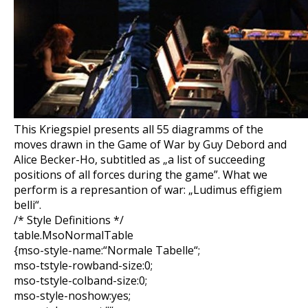
This Kriegspiel presents all 55 diagramms of the
moves drawn in the Game of War by Guy Debord and
Alice Becker-Ho, subtitled as „a list of succeeding
positions of all forces during the game”. What we
perform is a represantion of war: „Ludimus effigiem
belli“.
/* Style Definitions */
table.MsoNormalTable
{mso-style-name:“Normale Tabelle“;
mso-tstyle-rowband-size:0;
mso-tstyle-colband-size:0;
mso-style-noshow:yes;