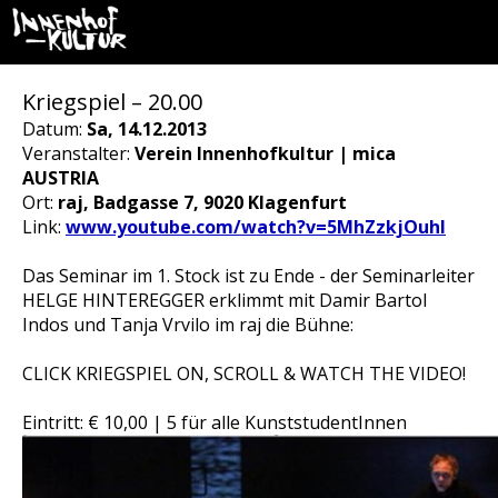
Kriegspiel – 20.00
Datum:
Sa, 14.12.2013
Veranstalter:
Verein Innenhofkultur | mica
AUSTRIA
Ort:
raj, Badgasse 7, 9020 Klagenfurt
Link:
www.youtube.com/watch?v=5MhZzkjOuhI
Das Seminar im 1. Stock ist zu Ende - der Seminarleiter
HELGE HINTEREGGER erklimmt mit Damir Bartol
Indos und Tanja Vrvilo im raj die Bühne:
CLICK KRIEGSPIEL ON, SCROLL & WATCH THE VIDEO!
Eintritt: € 10,00 | 5 für alle KunststudentInnen