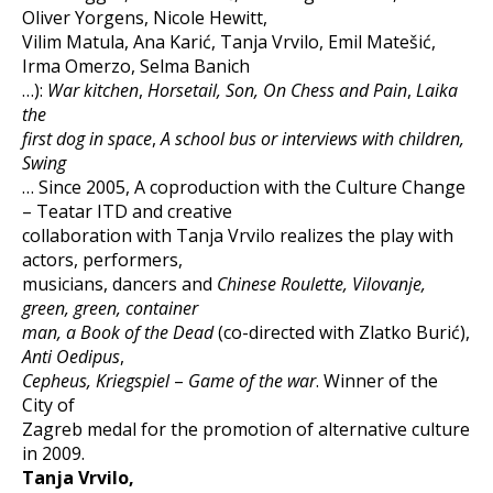
Oliver Yorgens, Nicole Hewitt,
Vilim Matula, Ana Karić, Tanja Vrvilo, Emil Matešić,
Irma Omerzo, Selma Banich
…):
War kitchen
,
Horsetail, Son, On Chess and Pain
,
Laika
the
first dog in space
,
A school bus or interviews with children,
Swing
… Since 2005, A coproduction with the Culture Change
– Teatar ITD and creative
collaboration with Tanja Vrvilo realizes the play with
actors, performers,
musicians, dancers and
Chinese Roulette, Vilovanje,
green, green, container
man, a Book of the Dead
(co-directed with Zlatko Burić),
Anti Oedipus
,
Cepheus, Kriegspiel
–
Game of the war
. Winner of the
City of
Zagreb medal for the promotion of alternative culture
in 2009.
Tanja Vrvilo,