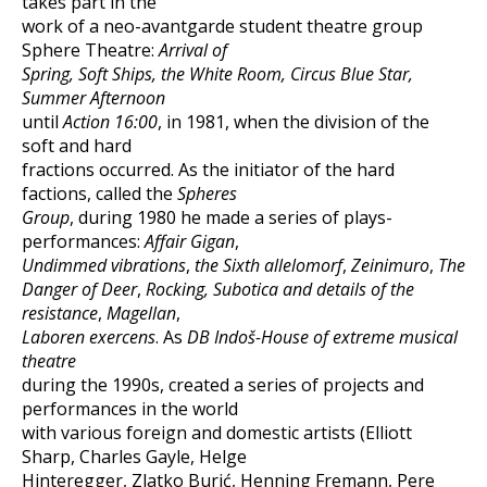
takes part in the
work of a neo-avantgarde student theatre group
Sphere Theatre:
Arrival of
Spring, Soft Ships, the White Room, Circus Blue Star,
Summer Afternoon
until
Action 16:00
, in 1981, when the division of the
soft and hard
fractions occurred. As the initiator of the hard
factions, called the
Spheres
Group
, during 1980 he made a series of plays-
performances:
Affair Gigan
,
Undimmed vibrations
,
the Sixth allelomorf
,
Zeinimuro
,
The
Danger of Deer
,
Rocking, Subotica and details of the
resistance
,
Magellan
,
Laboren exercens
. As
DB Indoš-House of extreme musical
theatre
during the 1990s, created a series of projects and
performances in the world
with various foreign and domestic artists (Elliott
Sharp, Charles Gayle, Helge
Hinteregger, Zlatko Burić, Henning Fremann, Pere