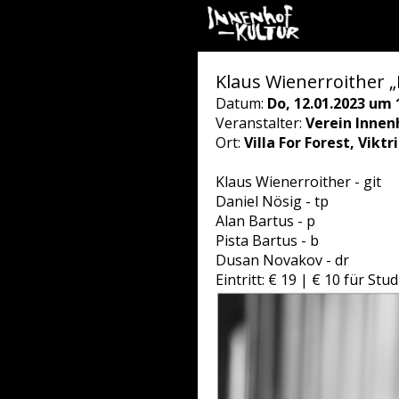
Klaus Wienerroither „
Datum:
Do, 12.01.2023 um 
Veranstalter:
Verein Innen
Ort:
Villa For Forest, Vikt
Klaus Wienerroither - git
Daniel Nösig - tp
Alan Bartus - p
Pista Bartus - b
Dusan Novakov - dr
Eintritt: € 19 | € 10 für St