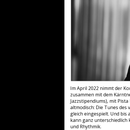
Im April 2022 nimmt der Ko
zusammen mit dem Kärntner
Jazzstipendiums), mit Pis
altmodisch: Die Tunes des
gleich eingespielt. Und bi
kann ganz unterschiedlich 
und Rhythmik.