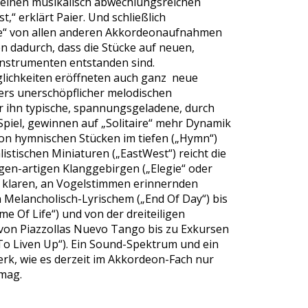
 einen musikalisch abwechlungsreichen
,“ erklärt Paier. Und schließlich
ire“ von allen anderen Akkordeonaufnahmen
en dadurch, dass die Stücke auf neuen,
 Instrumenten entstanden sind.
lichkeiten eröffneten auch ganz neue
ers unerschöpflicher melodischen
ür ihn typische, spannungsgeladene, durch
piel, gewinnen auf „Solitaire“ mehr Dynamik
on hymnischen Stücken im tiefen („Hymn“)
istischen Miniaturen („EastWest“) reicht die
gen-artigen Klanggebirgen („Elegie“ oder
zu klaren, an Vogelstimmen erinnernden
 Melancholisch-Lyrischem („End Of Day“) bis
me Of Life“) und von der dreiteiligen
on Piazzollas Nuevo Tango bis zu Exkursen
„To Liven Up“). Ein Sound-Spektrum und ein
erk, wie es derzeit im Akkordeon-Fach nur
rmag.