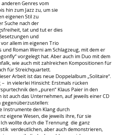
h anderen Genres vom
s hin zum Jazz zu, um sie
n eigenen Stil zu
er Suche nach der
reiheit, tat und tut er dies
n Besetzungen und
 vor allem im eigenen Trio
ss und Roman Werni am Schlagzeug, mit dem er
gonfly“ vorgelegt hat. Aber auch im Duo mit dem
falk, wie auch mit zahlreichen Kompositionen für
ch für Streichquartett.
ieser Arbeit ist das neue Doppelalbum „Solitaire“.
g – in vielerlei Hinsicht: Erstmals rücken
urtechnik den „puren“ Klaus Paier in den
h ist auch das Unternehmen, auf jeweils einer CD
gegenüberzustellen:
ide Instrumente den Klang durch
 eigene Wesen, die jeweils ihre, für sie
 Ich wollte durch die Trennung die ganz
istik verdeutlichen, aber auch demonstrieren,