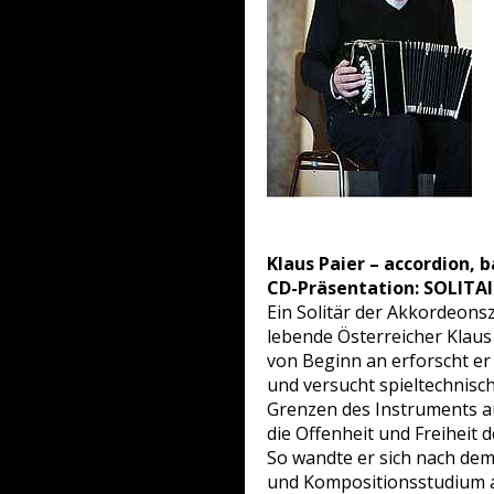
Klaus Paier – accordion,
CD-Präsentation: SOLITAI
Ein Solitär der Akkordeonsz
lebende Österreicher Klaus 
von Beginn an erforscht e
und versucht spieltechnisch
Grenzen des Instruments a
die Offenheit und Freiheit d
So wandte er sich nach de
und Kompositionsstudium 