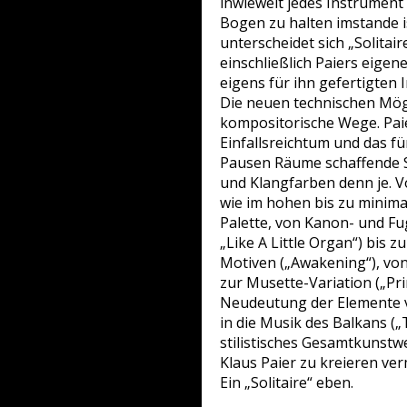
inwieweit jedes Instrument
Bogen zu halten imstande ist
unterscheidet sich „Solita
einschließlich Paiers eigen
eigens für ihn gefertigten
Die neuen technischen Mög
kompositorische Wege. Pai
Einfallsreichtum und das f
Pausen Räume schaffende S
und Klangfarben denn je. V
wie im hohen bis zu minimal
Palette, von Kanon- und Fu
„Like A Little Organ“) bis 
Motiven („Awakening“), von
zur Musette-Variation („Pri
Neudeutung der Elemente v
in die Musik des Balkans (
stilistisches Gesamtkunstw
Klaus Paier zu kreieren ve
Ein „Solitaire“ eben.