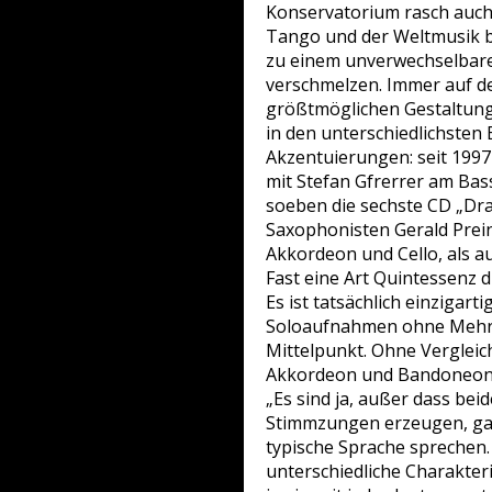
Konservatorium rasch auc
Tango und der Weltmusik bi
zu einem unverwechselbare
verschmelzen. Immer auf d
größtmöglichen Gestaltungsf
in den unterschiedlichste
Akzentuierungen: seit 1997
mit Stefan Gfrerrer am Ba
soeben die sechste CD „Dra
Saxophonisten Gerald Prein
Akkordeon und Cello, als au
Fast eine Art Quintessenz d
Es ist tatsächlich einzigarti
Soloaufnahmen ohne Mehrsp
Mittelpunkt. Ohne Vergleic
Akkordeon und Bandoneon 
„Es sind ja, außer dass be
Stimmzungen erzeugen, ganz
typische Sprache sprechen.
unterschiedliche Charakter