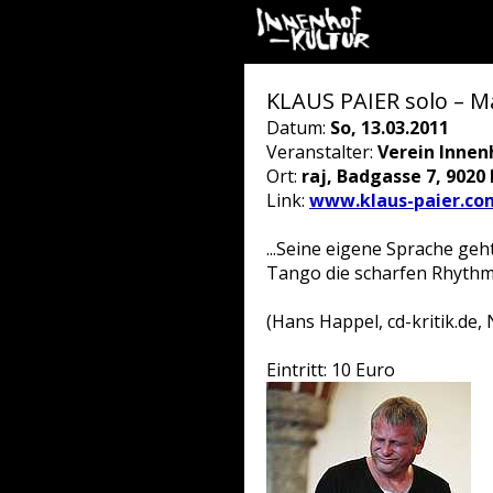
KLAUS PAIER solo – M
Datum:
So, 13.03.2011
Veranstalter:
Verein Innen
Ort:
raj, Badgasse 7, 9020
Link:
www.klaus-paier.co
...Seine eigene Sprache ge
Tango die scharfen Rhythm
(Hans Happel, cd-kritik.de
Eintritt: 10 Euro