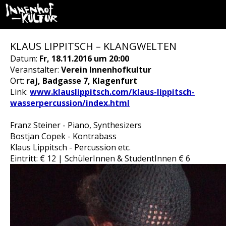
KLAUS LIPPITSCH – KLANGWELTEN
Datum:
Fr, 18.11.2016 um 20:00
Veranstalter:
Verein Innenhofkultur
Ort:
raj, Badgasse 7, Klagenfurt
Link:
www.klauslippitsch.com/klaus-lippitsch-
wasserpercussion/index.html
Franz Steiner - Piano, Synthesizers
Bostjan Copek - Kontrabass
Klaus Lippitsch - Percussion etc.
Eintritt: € 12 | SchülerInnen & StudentInnen € 6