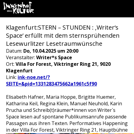
Klagenfurt:STERN – STUNDEN : ‚Writer‘s
Space‘ erfüllt mit dem sternsprühenden
Lesewurlitzer Lesetraumwünsche
Datum:
Do, 10.04.2025 um 20:00
Veranstalter:
Writer*s Space
Ort:
Villa For Forest, Viktringer Ring 21, 9020
Klagenfurt
Link:
ink-noe.net/?
SEITE=&pid=1331283475662a1961c5f90
Elisabeth Hafner, Maria Hoppe, Brigitte Huemer,
Katharina Keil, Regina Klein, Manuel Neuhold, Karin
Prucha und Schreib(t)räumer*innen von Writer´s
Space lesen auf spontane Publikumsanrufe passende
Passagen aus ihren Texten. Performatives Happening
in der Villa For Forest, Viktringer Ring 21, Hauptbühne