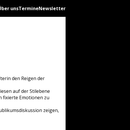
Über uns
Termine
Newsletter
terin den Reigen der
diesen auf der Stilebene
 fixierte Emotionen zu
ublikumsdiskussion zeigen,