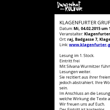
KLAGENFURTER GRUPPE
Datum:
Mi, 04.02.2015 um 
Veranstalter:
Klagenfurte
Ort:
raj, Badgasse 7, Klage
Link:
www.klagenfurter-g
Lesung im 1. Stock.
Eintritt frei
Mit Silvana Wurmitzer führ
Lesungen weiter.
Sie rezitiert aus ihrer frei
jedoch abstrahiert. Ihre W
sein.
Im Anschluss an die Lesung
welche Wirkung die Texte a
Wir freuen uns auf Euch.
Der Eintritt ist kostenlos.