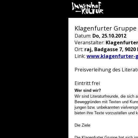
Klagenfurter Gruppe 
Datum:
Do, 25.10.2012
Veranstalter:
Klagenfurte
Ort:
raj, Badgasse 7, 9020 
Link:
www.klagenfurter-g
Preisverleihung des Liter
Eintritt frei
Wer sind wir?
Wir sind Literaturfreunde, die sich 
Beweggründen mit Texten und Kuns
jungen bzw. unbekannten vielversp
bieten ihre Texte vorzustellen und k
Die Ziele
Die Klagenfurter Gruppe hat sich i