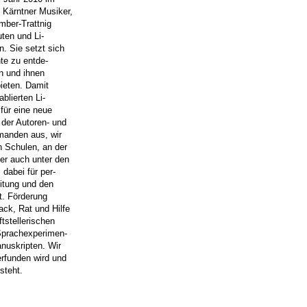
 Kärntner Musiker,
imber-Trattnig
uten und Li-
. Sie setzt sich
nte zu entde-
rn und ihnen
bieten. Damit
blierten Li-
 für eine neue
 der Autoren- und
manden aus, wir
n Schulen, an der
er auch unter den
 dabei für per-
eitung und den
ft. Förderung
ck, Rat und Hilfe
tstellerischen
 Sprachexperimen-
nuskripten. Wir
erfunden wird und
steht.