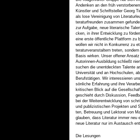
Andenken an den früh verstorbenen
Künstler und Schriftsteller Georg T
als lose Vereinigung von Literaturle
teraturfreunden zusammen gefunden
zur Aufgabe, neue literarische Tale
cken, in ihrer Entwicklung zu förde
eine erste öffentliche Plattform zu 
wollen wir nicht in Konkurrenz zu eta
teraturveranstaltern treten, sondern
Basis wirken. Unser offener Ansatz
Autorinnen-Ausbildung schließt nie
suchen die unentdeckten Talente a
Universität und an Hochschulen, ab
Berufstätigen. Wir interessieren uns
sönliche Erfahrung und ihre Verarb
kritischen Blick auf die Gesellscha
geschieht durch Diskussion, Feedba
bei der Weiterentwicklung von schrif
und publizistischen Projekten und
ten, Betreuung und Lektorat von Ma
glauben, dass Literatur immer neu 
neue Literatur nur im Austausch ent
Die Lesungen