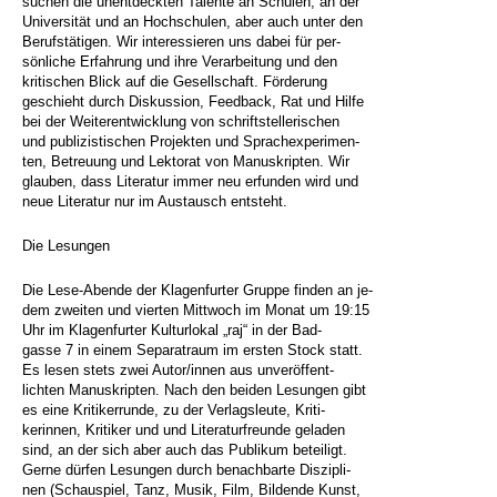
suchen die unentdeckten Talente an Schulen, an der
Universität und an Hochschulen, aber auch unter den
Berufstätigen. Wir interessieren uns dabei für per-
sönliche Erfahrung und ihre Verarbeitung und den
kritischen Blick auf die Gesellschaft. Förderung
geschieht durch Diskussion, Feedback, Rat und Hilfe
bei der Weiterentwicklung von schriftstellerischen
und publizistischen Projekten und Sprachexperimen-
ten, Betreuung und Lektorat von Manuskripten. Wir
glauben, dass Literatur immer neu erfunden wird und
neue Literatur nur im Austausch entsteht.
Die Lesungen
Die Lese-Abende der Klagenfurter Gruppe finden an je-
dem zweiten und vierten Mittwoch im Monat um 19:15
Uhr im Klagenfurter Kulturlokal „raj“ in der Bad-
gasse 7 in einem Separatraum im ersten Stock statt.
Es lesen stets zwei Autor/innen aus unveröffent-
lichten Manuskripten. Nach den beiden Lesungen gibt
es eine Kritikerrunde, zu der Verlagsleute, Kriti-
kerinnen, Kritiker und und Literaturfreunde geladen
sind, an der sich aber auch das Publikum beteiligt.
Gerne dürfen Lesungen durch benachbarte Diszipli-
nen (Schauspiel, Tanz, Musik, Film, Bildende Kunst,