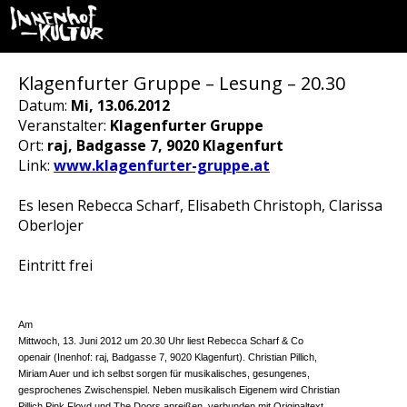
Klagenfurter Gruppe – Lesung – 20.30
Datum:
Mi, 13.06.2012
Veranstalter:
Klagenfurter Gruppe
Ort:
raj, Badgasse 7, 9020 Klagenfurt
Link:
www.klagenfurter-gruppe.at
Es lesen Rebecca Scharf, Elisabeth Christoph, Clarissa
Oberlojer
Eintritt frei
Am
Mittwoch, 13. Juni 2012 um 20.30 Uhr liest Rebecca Scharf & Co
openair (Inenhof: raj, Badgasse 7, 9020 Klagenfurt). Christian Pillich,
Miriam Auer und ich selbst sorgen für musikalisches, gesungenes,
gesprochenes Zwischenspiel. Neben musikalisch Eigenem wird Christian
Pillich Pink Floyd und The Doors anreißen, verbunden mit Originaltext