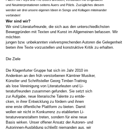
und Neuinterpretationen seitens Auers und Pölzls. Zuzügliches diesem
werden wir drei unsere eigenen Ideen in Songs und Kollagen miteinander
verbinden!
Wer sind wir?
Wir sind Literaturfreunde, die sich aus den unterschiedlichsten
Beweggründen mit Texten und Kunst im Allgemeinen befassen. Wir
möchten
jungen bzw. unbekannten vielversprechenden Autoren die Gelegenheit
bieten ihre Texte vorzustellen und konstruktive Kritik zu erhalten.
Die Ziele
Die Klagenfurter Gruppe hat sich im Jahr 2010 im
Andenken an den früh verstorbenen Kärntner Musiker,
Künstler und Schriftsteller Georg Timber-Trattnig
als lose Vereinigung von Literaturleuten und Li-
teraturfreunden zusammen gefunden. Sie setzt sich
zur Aufgabe, neue literarische Talente zu entde-
cken, in ihrer Entwicklung zu fördern und ihnen
eine erste öffentliche Plattform zu bieten. Damit
wollen wir nicht in Konkurrenz zu etablierten Li-
teraturveranstaltern treten, sondern für eine neue
Basis wirken. Unser offener Ansatz der Autoren- und
Autorinnen-Ausbildung schließt niemanden aus, wir