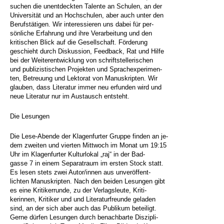
suchen die unentdeckten Talente an Schulen, an der
Universität und an Hochschulen, aber auch unter den
Berufstätigen. Wir interessieren uns dabei für per-
sönliche Erfahrung und ihre Verarbeitung und den
kritischen Blick auf die Gesellschaft. Förderung
geschieht durch Diskussion, Feedback, Rat und Hilfe
bei der Weiterentwicklung von schriftstellerischen
und publizistischen Projekten und Sprachexperimen-
ten, Betreuung und Lektorat von Manuskripten. Wir
glauben, dass Literatur immer neu erfunden wird und
neue Literatur nur im Austausch entsteht.
Die Lesungen
Die Lese-Abende der Klagenfurter Gruppe finden an je-
dem zweiten und vierten Mittwoch im Monat um 19:15
Uhr im Klagenfurter Kulturlokal „raj“ in der Bad-
gasse 7 in einem Separatraum im ersten Stock statt.
Es lesen stets zwei Autor/innen aus unveröffent-
lichten Manuskripten. Nach den beiden Lesungen gibt
es eine Kritikerrunde, zu der Verlagsleute, Kriti-
kerinnen, Kritiker und und Literaturfreunde geladen
sind, an der sich aber auch das Publikum beteiligt.
Gerne dürfen Lesungen durch benachbarte Diszipli-