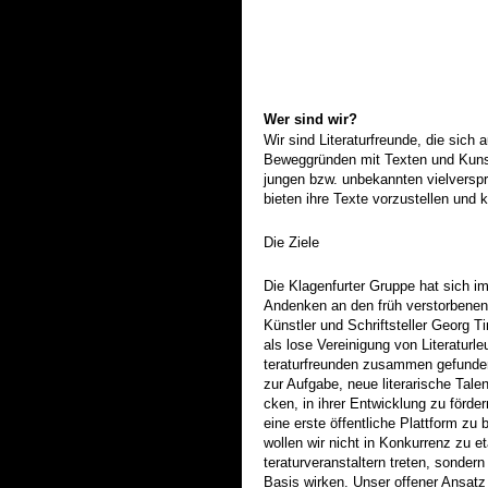
Wer sind wir?
Wir sind Literaturfreunde, die sich 
Beweggründen mit Texten und Kuns
jungen bzw. unbekannten vielversp
bieten ihre Texte vorzustellen und k
Die Ziele
Die Klagenfurter Gruppe hat sich i
Andenken an den früh verstorbenen
Künstler und Schriftsteller Georg T
als lose Vereinigung von Literaturle
teraturfreunden zusammen gefunden
zur Aufgabe, neue literarische Tale
cken, in ihrer Entwicklung zu förde
eine erste öffentliche Plattform zu 
wollen wir nicht in Konkurrenz zu eta
teraturveranstaltern treten, sondern
Basis wirken. Unser offener Ansatz