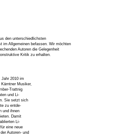
aus den unterschiedlichsten
t im Allgemeinen befassen. Wir möchten
rechenden Autoren die Gelegenheit
onstruktive Kritik zu erhalten.
m Jahr 2010 im
 Kärntner Musiker,
imber-Trattnig
uten und Li-
. Sie setzt sich
nte zu entde-
rn und ihnen
bieten. Damit
blierten Li-
 für eine neue
 der Autoren- und