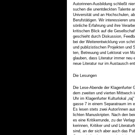
Autorinnen-Ausbildung schließt nie
suchen die unentdeckten Talente a
Universität und an Hochschulen, ab
Berufstätigen. Wir interessieren uns
sönliche Erfahrung und ihre Verarb
kritischen Blick auf die Gesellscha
geschieht durch Diskussion, Feedba
bei der Weiterentwicklung von schrif
und publizistischen Projekten und
ten, Betreuung und Lektorat von Ma
glauben, dass Literatur immer neu 
neue Literatur nur im Austausch ent
Die Lesungen
Die Lese-Abende der Klagenfurter G
dem zweiten und vierten Mittwoch
Uhr im Klagenfurter Kulturlokal „raj“
gasse 7 in einem Separatraum im er
Es lesen stets zwei Autor/innen aus
lichten Manuskripten. Nach den be
es eine Kritikerrunde, zu der Verlags
kerinnen, Kritiker und und Literatur
sind, an der sich aber auch das Pub