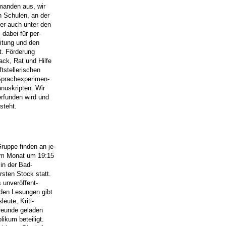
manden aus, wir
n Schulen, an der
er auch unter den
 dabei für per-
eitung und den
ft. Förderung
ck, Rat und Hilfe
tstellerischen
 Sprachexperimen-
nuskripten. Wir
erfunden wird und
steht.
ruppe finden an je-
 im Monat um 19:15
 in der Bad-
sten Stock statt.
 unveröffent-
iden Lesungen gibt
leute, Kriti-
freunde geladen
likum beteiligt.