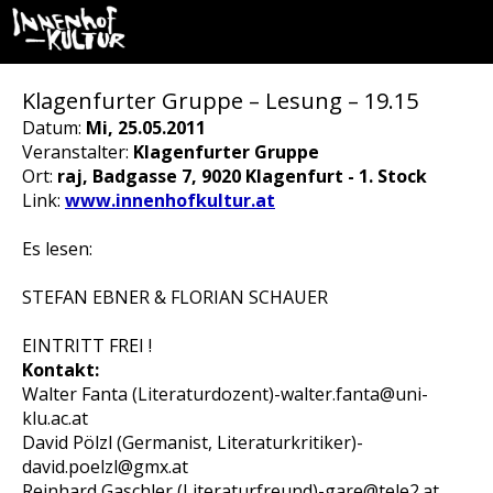
Klagenfurter Gruppe – Lesung – 19.15
Datum:
Mi, 25.05.2011
Veranstalter:
Klagenfurter Gruppe
Ort:
raj, Badgasse 7, 9020 Klagenfurt - 1. Stock
Link:
www.innenhofkultur.at
Es lesen:
STEFAN EBNER & FLORIAN SCHAUER
EINTRITT FREI !
Kontakt:
Walter Fanta (Literaturdozent)-walter.fanta@uni-
klu.ac.at
David Pölzl (Germanist, Literaturkritiker)-
david.poelzl@gmx.at
Reinhard Gaschler (Literaturfreund)-gare@tele2.at