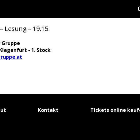
– Lesung – 19.15
r Gruppe
Klagenfurt - 1. Stock
ruppe.at
tut
Kontakt
Tickets online kau