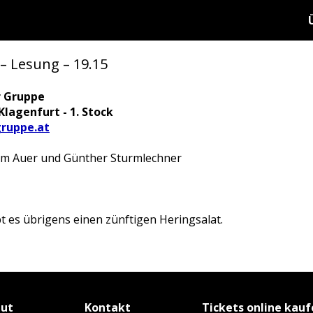
– Lesung – 19.15
r Gruppe
Klagenfurt - 1. Stock
ruppe.at
riam Auer und Günther Sturmlechner
t es übrigens einen zünftigen Heringsalat.
tut
Kontakt
Tickets online kau