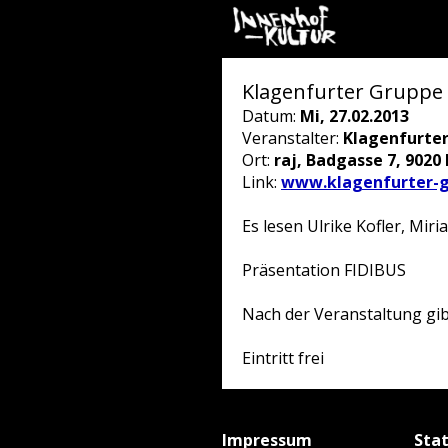
Klagenfurter Gruppe 
Datum:
Mi, 27.02.2013
Veranstalter:
Klagenfurte
Ort:
raj, Badgasse 7, 9020 
Link:
www.klagenfurter-g
Es lesen Ulrike Kofler, Mi
Präsentation FIDIBUS
Nach der Veranstaltung gib
Eintritt frei
Impressum
Sta