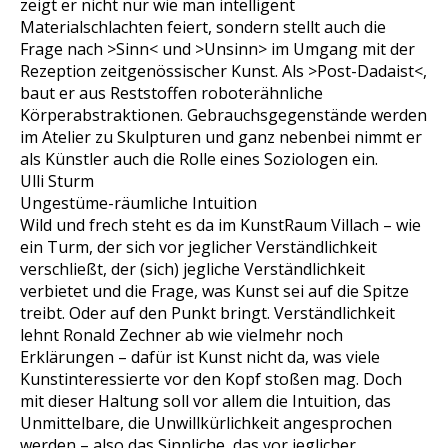
zeigt er nicht nur wie man intelligent
Materialschlachten feiert, sondern stellt auch die
Frage nach >Sinn< und >Unsinn> im Umgang mit der
Rezeption zeitgenössischer Kunst. Als >Post-Dadaist<,
baut er aus Reststoffen roboterähnliche
Körperabstraktionen. Gebrauchsgegenstände werden
im Atelier zu Skulpturen und ganz nebenbei nimmt er
als Künstler auch die Rolle eines Soziologen ein.
Ulli Sturm
Ungestüme-räumliche Intuition
Wild und frech steht es da im KunstRaum Villach – wie
ein Turm, der sich vor jeglicher Verständlichkeit
verschließt, der (sich) jegliche Verständlichkeit
verbietet und die Frage, was Kunst sei auf die Spitze
treibt. Oder auf den Punkt bringt. Verständlichkeit
lehnt Ronald Zechner ab wie vielmehr noch
Erklärungen – dafür ist Kunst nicht da, was viele
Kunstinteressierte vor den Kopf stoßen mag. Doch
mit dieser Haltung soll vor allem die Intuition, das
Unmittelbare, die Unwillkürlichkeit angesprochen
werden – also das Sinnliche, das vor jeglicher