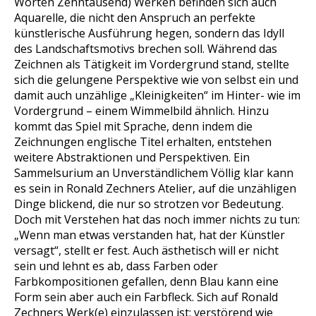
Worten Zehntausend) Werken befinden sich auch
Aquarelle, die nicht den Anspruch an perfekte
künstlerische Ausführung hegen, sondern das Idyll
des Landschaftsmotivs brechen soll. Während das
Zeichnen als Tätigkeit im Vordergrund stand, stellte
sich die gelungene Perspektive wie von selbst ein und
damit auch unzählige „Kleinigkeiten“ im Hinter- wie im
Vordergrund – einem Wimmelbild ähnlich. Hinzu
kommt das Spiel mit Sprache, denn indem die
Zeichnungen englische Titel erhalten, entstehen
weitere Abstraktionen und Perspektiven. Ein
Sammelsurium an Unverständlichem Völlig klar kann
es sein in Ronald Zechners Atelier, auf die unzähligen
Dinge blickend, die nur so strotzen vor Bedeutung.
Doch mit Verstehen hat das noch immer nichts zu tun:
„Wenn man etwas verstanden hat, hat der Künstler
versagt“, stellt er fest. Auch ästhetisch will er nicht
sein und lehnt es ab, dass Farben oder
Farbkompositionen gefallen, denn Blau kann eine
Form sein aber auch ein Farbfleck. Sich auf Ronald
Zechners Werk(e) einzulassen ist: verstörend wie