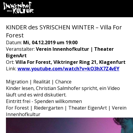
KINDER des SYRISCHEN WINTER – Villa For
Forest
Datum:
Mi, 04.12.2019 um 19:00
Veranstalter:
Verein Innenhofkultur | Theater
EigenArt
Ort:
Villa For Forest, Viktringer Ring 21, Klagenfurt
Link:
www.youtube.com/watch?v=kO3hX7Z4vEY
Migration | Realität | Chance
Kinder lesen, Christian Salmhofer spricht, ein Video
läuft und es wird diskutiert.
Eintritt frei - Spenden willkommen
For Forest | Riedergarten | Theater EigenArt | Verein
Innenhofkultur