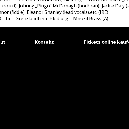
(bouzouki), Johnny „Ringo” McDonagh (bodhran), Jackie Daly (
nor (fiddle), Eleanor Shanley (lead vocals),etc. (IRE)
 Uhr – Grenzlandheim Bleiburg – Mnozil Brass (A)
tut
Kontakt
Tickets online kau