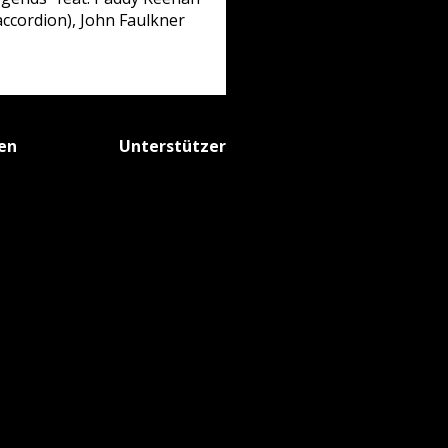
accordion), John Faulkner
fen
Unterstützer