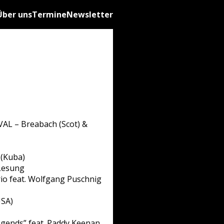
Über uns
Termine
Newsletter
AL – Breabach (Scot) &
 (Kuba)
 Lesung
rio feat. Wolfgang Puschnig
USA)
egends” feat. Paddy Keenan