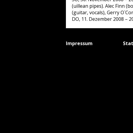
(uillean pipes). Alec Finn 
(guitar, vocals), Gerry O`Con
DO, 11. Dezember 2008 – 20
Impressum
Sta