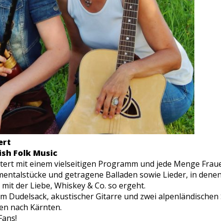
ert
tish Folk Music
stert mit einem vielseitigen Programm und jede Menge Frau
umentalstücke und getragene Balladen sowie Lieder, in denen
r mit der Liebe, Whiskey & Co. so ergeht.
chem Dudelsack, akustischer Gitarre und zwei alpenländische
en nach Kärnten.
Fans!