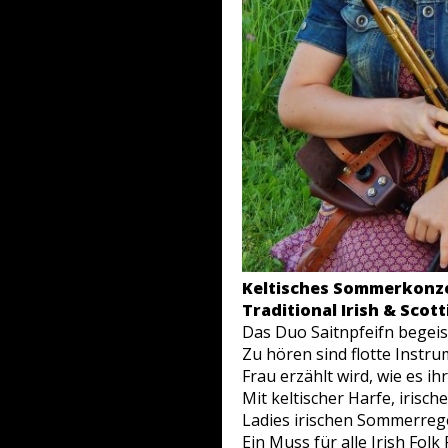
Keltisches Sommerkonz
Traditional Irish & Scot
Das Duo Saitnpfeifn begei
Zu hören sind flotte Instr
Frau erzählt wird, wie es ih
Mit keltischer Harfe, iris
Ladies irischen Sommerreg
Ein Muss für alle Irish Folk 