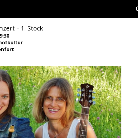
zert – 1. Stock
9:30
hofkultur
enfurt