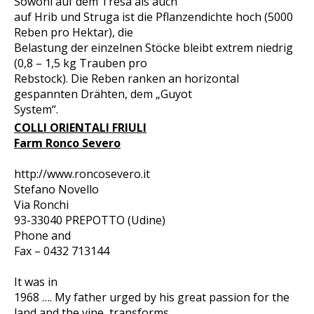
Sowohl auf dem Tresa als auch
auf Hrib und Struga ist die Pflanzendichte hoch (5000
Reben pro Hektar), die
Belastung der einzelnen Stöcke bleibt extrem niedrig
(0,8 – 1,5 kg Trauben pro
Rebstock). Die Reben ranken an horizontal
gespannten Drähten, dem „Guyot
System“.
COLLI ORIENTALI FRIULI
Farm Ronco Severo
http://www.roncosevero.it
Stefano Novello
Via Ronchi
93-33040 PREPOTTO (Udine)
Phone and
Fax – 0432 713144
It was in
1968 …. My father urged by his great passion for the
land and the vine, transforms