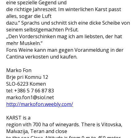
eine spezielle Gegend und
die richtige Jahreszeit. Im winterlichen Karst passt
alles, sogar die Luft
dazu.“ Sprachs und schnitt sich eine dicke Scheibe von
seinem selbstgemachten Pršut.
„Den Vorderschinken mag ich am liebsten, der hat
mehr Muskeln.“
Fons Weine kann man gegen Voranmeldung in der
Cantina verkosten und kaufen.
Marko Fon
Brje pri Komnu 12
SLO-6223 Komen
tel: +386 5 7 66 87 83
marko.fon1@siol.net
http://markofon.weebly.com/
KARST is a
region vith 700 ha of wineyards. There is Vitovska,
Malvazija, Teran and close