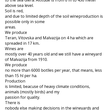
to the sea Glera. Altitude is from 0 m to 450 meter
above sea level.
Soil is red,
and due to limited depth of the soil wineproduction is
possible only in some
areas.
We produce
Teran, Vitovska and Malvazija on 4 ha which are
spreaded in 17 km..
Wines are
mostly over 40 years old and we still have a wineyard
of Malvazija from 1910.
We produce
no more than 6000 botlles per year, that means, less
than 15 hl per ha.
Production
is limited, beacuse of heavy climate conditions,
animals (mostly birds) and my
passion for quality.
There is
nobody else making decisions in the wineyards and