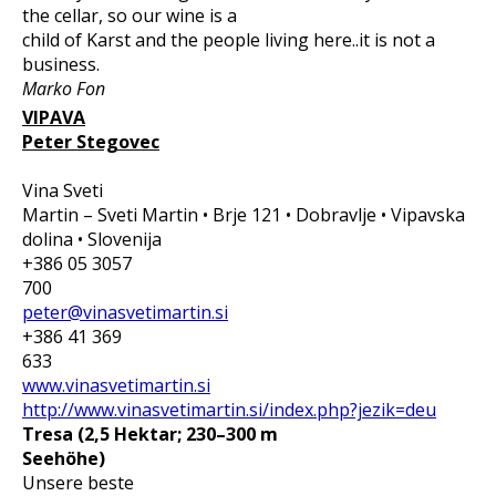
the cellar, so our wine is a
child of Karst and the people living here..it is not a
business.
Marko Fon
VIPAVA
Peter Stegovec
Vina Sveti
Martin – Sveti Martin • Brje 121 • Dobravlje • Vipavska
dolina • Slovenija
+386 05 3057
700
peter@vinasvetimartin.si
+386 41 369
633
www.vinasvetimartin.si
http://www.vinasvetimartin.si/index.php?jezik=deu
Tresa (2,5 Hektar; 230–300 m
Seehöhe)
Unsere beste