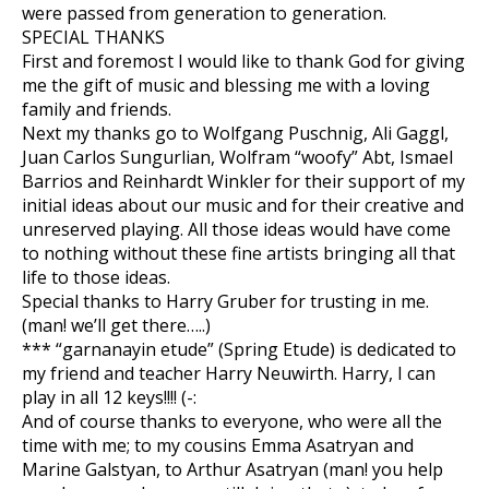
were passed from generation to generation.
SPECIAL THANKS
First and foremost I would like to thank God for giving
me the gift of music and blessing me with a loving
family and friends.
Next my thanks go to Wolfgang Puschnig, Ali Gaggl,
Juan Carlos Sungurlian, Wolfram “woofy” Abt, Ismael
Barrios and Reinhardt Winkler for their support of my
initial ideas about our music and for their creative and
unreserved playing. All those ideas would have come
to nothing without these fine artists bringing all that
life to those ideas.
Special thanks to Harry Gruber for trusting in me.
(man! we’ll get there…..)
*** “garnanayin etude” (Spring Etude) is dedicated to
my friend and teacher Harry Neuwirth. Harry, I can
play in all 12 keys!!!! (-:
And of course thanks to everyone, who were all the
time with me; to my cousins Emma Asatryan and
Marine Galstyan, to Arthur Asatryan (man! you help