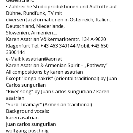
Gesellschaft.
• Zahlreiche Studioproduktionen und Auftritte auf
Bühne, Rundfunk, TV mit
diversen Jazzformationen in Österreich, Italien,
Deutschland, Niederlande,
Slowenien, Armenien….
Karen Asatrian Völkermarkterstr. 134 A-9020
Klagenfurt Tel. +43 463 340144 Mobil. +43 650
3300144
e-Mail: k.asatrian@aon.at
Karen Asatrian & Armenian Spirit – „Pathway”
All compositions by karen asatrian
Except “longa nakris” (oriental traditional) by Juan
Carlos sungurlian
“River song” by Juan Carlos sungurlian / karen
asatrian
“Surb Tiramayr” (Armenian traditional)
Background vocals:
karen asatrian
juan carlos sungurlian
wolfgang puschnig