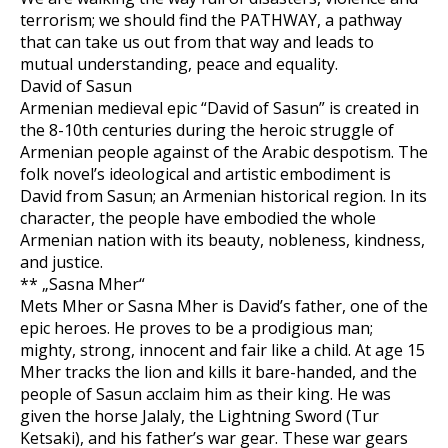
terrorism; we should find the PATHWAY, a pathway
that can take us out from that way and leads to
mutual understanding, peace and equality.
David of Sasun
Armenian medieval epic “David of Sasun” is created in
the 8-10th centuries during the heroic struggle of
Armenian people against of the Arabic despotism. The
folk novel’s ideological and artistic embodiment is
David from Sasun; an Armenian historical region. In its
character, the people have embodied the whole
Armenian nation with its beauty, nobleness, kindness,
and justice.
** „Sasna Mher“
Mets Mher or Sasna Mher is David’s father, one of the
epic heroes. He proves to be a prodigious man;
mighty, strong, innocent and fair like a child. At age 15
Mher tracks the lion and kills it bare-handed, and the
people of Sasun acclaim him as their king. He was
given the horse Jalaly, the Lightning Sword (Tur
Ketsaki), and his father’s war gear. These war gears