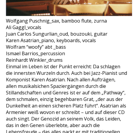
Wolfgang Puschnig_sax, bamboo flute, zurna
Ali Gaggl_vocals
Juan Carlos Sungurlian_oud, bouzouki, guitar
Karen Asatrian_piano, keyboards, vocals
Wolfram “woofy” abt _bass
Ismael Barrios_percussion
Reinhardt Winkler_drums
Einmal im Leben ist der Punkt erreicht: Da schlagen
die innersten Wurzeln durch. Auch bei Jazz-Pianist und
Komponist Karen Asatrian. Nach allen Aufträgen,
allen musikalsichen Spaziergängen durch die
Stillandschaften und Genres ist er auf dem „Pathway“,
dem schmalen, einzig begehbaren Grat, „der aus der
Dunkelheit an einen sicheren Platz führt“. Asatrian als
Armenier weiß wovon er schreibt – und auf dieser CD
auch singt. Der Genozid an seinem Volk, das Leiden,
das in den Genen überlebte, aber auch die
Lebensfreude – das alles packt er mit traditionellen