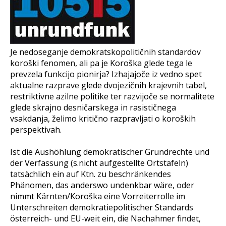
Je nedoseganje demokratskopolitičnih standardov
koroški fenomen, ali pa je Koroška glede tega le
prevzela funkcijo pionirja? Izhajajoče iz vedno spet
aktualne razprave glede dvojezičnih krajevnih tabel,
restriktivne azilne politike ter razvijoče se normalitete
glede skrajno desničarskega in rasističnega
vsakdanja, želimo kritično razpravljati o koroških
perspektivah.
Ist die Aushöhlung demokratischer Grundrechte und
der Verfassung (s.nicht aufgestellte Ortstafeln)
tatsächlich ein auf Ktn. zu beschränkendes
Phänomen, das anderswo undenkbar wäre, oder
nimmt Kärnten/Koroška eine Vorreiterrolle im
Unterschreiten demokratiepolitischer Standards
österreich- und EU-weit ein, die Nachahmer findet,