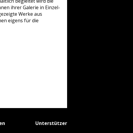
tlich begleitet wird die
en ihrer Galerie in Einzel-
 gezeigte Werke aus
nen eigens für die
fen
Unterstützer