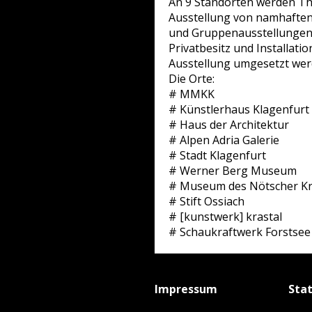
An 9 Standorten werden The
Ausstellung von namhaften P
und Gruppenausstellungen v
Privatbesitz und Installati
Ausstellung umgesetzt wer
Die Orte:
# MMKK
# Künstlerhaus Klagenfurt
# Haus der Architektur
# Alpen Adria Galerie
# Stadt Klagenfurt
# Werner Berg Museum
# Museum des Nötscher Kr
# Stift Ossiach
# [kunstwerk] krastal
# Schaukraftwerk Forstsee
Impressum
Sta