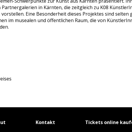
men-Schwerpunkte zur Kunst aus Kärnten präsentiert. Inhal
artnergalerien in Kärnten, die zeitgleich zu K08 KünstlerInn
orstellen. Eine Besonderheit dieses Projektes sind selten
onen im musealen und öffentlichen Raum, die von KünstlerIn
den.
eises
tut
Kontakt
Tickets online kau