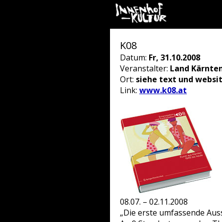
K08
Datum:
Fr, 31.10.2008
Veranstalter:
Land Kärnte
Ort:
siehe text und websi
Link:
www.k08.at
08.07. – 02.11.2008
„Die erste umfassende Auss