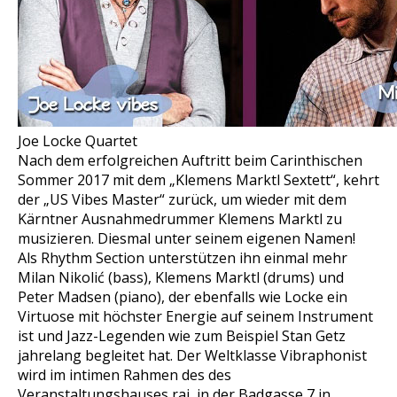
Joe Locke Quartet
Nach dem erfolgreichen Auftritt beim Carinthischen
Sommer 2017 mit dem „Klemens Marktl Sextett“, kehrt
der „US Vibes Master“ zurück, um wieder mit dem
Kärntner Ausnahmedrummer Klemens Marktl zu
musizieren. Diesmal unter seinem eigenen Namen!
Als Rhythm Section unterstützen ihn einmal mehr
Milan Nikolić (bass), Klemens Marktl (drums) und
Peter Madsen (piano), der ebenfalls wie Locke ein
Virtuose mit höchster Energie auf seinem Instrument
ist und Jazz-Legenden wie zum Beispiel Stan Getz
jahrelang begleitet hat. Der Weltklasse Vibraphonist
wird im intimen Rahmen des des
Veranstaltungshauses raj, in der Badgasse 7 in