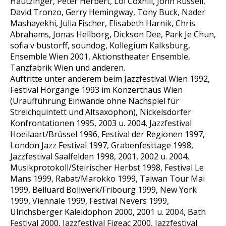
Hautzinger, Peter Herbert, Lol Coxhill, John Russell,
David Tronzo, Gerry Hemingway, Tony Buck, Nader
Mashayekhi, Julia Fischer, Elisabeth Harnik, Chris
Abrahams, Jonas Hellborg, Dickson Dee, Park Je Chun,
sofia v bustorff, soundog, Kollegium Kalksburg,
Ensemble Wien 2001, Aktionstheater Ensemble,
Tanzfabrik Wien und anderen.
Auftritte unter anderem beim Jazzfestival Wien 1992,
Festival Hörgänge 1993 im Konzerthaus Wien
(Uraufführung Einwände ohne Nachspiel für
Streichquintett und Altsaxophon), Nickelsdorfer
Konfrontationen 1995, 2003 u. 2004, Jazzfestival
Hoeilaart/Brüssel 1996, Festival der Regionen 1997,
London Jazz Festival 1997, Grabenfesttage 1998,
Jazzfestival Saalfelden 1998, 2001, 2002 u. 2004,
Musikprotokoll/Steirischer Herbst 1998, Festival Le
Mans 1999, Rabat/Marokko 1999, Taiwan Tour Mai
1999, Belluard Bollwerk/Fribourg 1999, New York
1999, Viennale 1999, Festival Nevers 1999,
Ulrichsberger Kaleidophon 2000, 2001 u. 2004, Bath
Festival 2000, Jazzfestival Figeac 2000, Jazzfestival