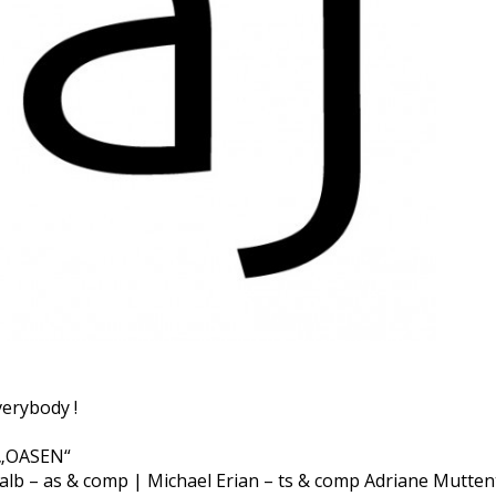
verybody !
 „OASEN“
 Falb – as & comp | Michael Erian – ts & comp Adriane Mutte