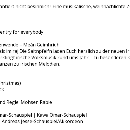
ntiert nicht besinnlich ! Eine musikalische, weihnachlichte Z
 entry for everybody
enwende – Meán Geimhridh
sic im raj Die Saitnpfeifn laden Euch herzlich zu der neuen I
Es erklingt irische Volksmusik rund ums Jahr – zu besonderen 
anzen zu irischen Melodien.
hristmas)
ck
und Regie: Mohsen Rabie
mar-Schauspiel | Kawa Omar-Schauspiel
 | Andreas Jesse-Schauspiel/Akkordeon