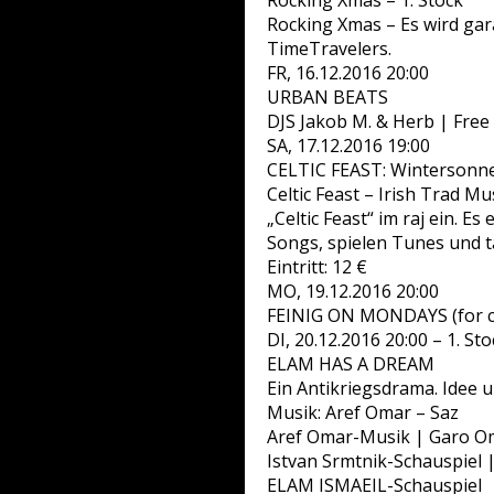
Rocking Xmas – 1. Stock
Rocking Xmas – Es wird gara
TimeTravelers.
FR, 16.12.2016 20:00
URBAN BEATS
DJS Jakob M. & Herb | Free
SA, 17.12.2016 19:00
CELTIC FEAST: Wintersonn
Celtic Feast – Irish Trad Mu
„Celtic Feast“ im raj ein. 
Songs, spielen Tunes und t
Eintritt: 12 €
MO, 19.12.2016 20:00
FEINIG ON MONDAYS (for c
DI, 20.12.2016 20:00 – 1. Sto
ELAM HAS A DREAM
Ein Antikriegsdrama. Idee 
Musik: Aref Omar – Saz
Aref Omar-Musik | Garo O
Istvan Srmtnik-Schauspiel
ELAM ISMAEIL-Schauspiel