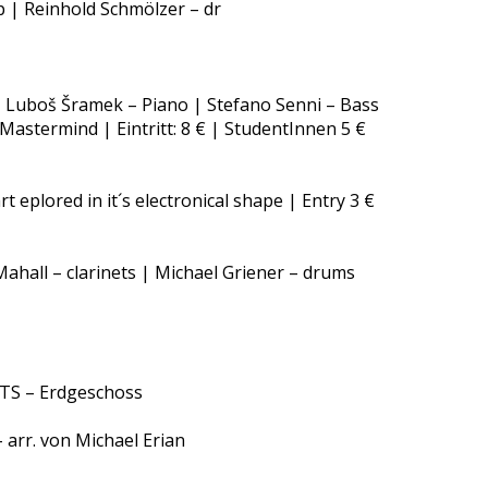
p | Reinhold Schmölzer – dr
 Luboš Šramek – Piano | Stefano Senni – Bass
astermind | Eintritt: 8 € | StudentInnen 5 €
rt eplored in it´s electronical shape | Entry 3 €
ahall – clarinets | Michael Griener – drums
S – Erdgeschoss
rr. von Michael Erian