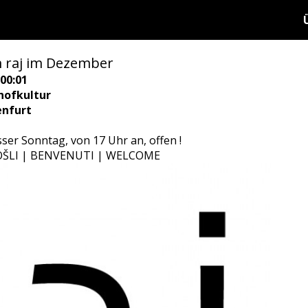
raj im Dezember
00:01
hofkultur
enfurt
usser Sonntag, von 17 Uhr an, offen !
LI | BENVENUTI | WELCOME