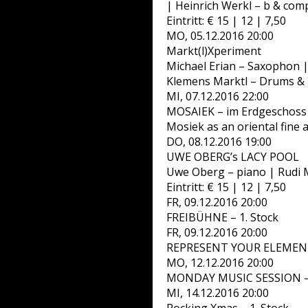
| Heinrich Werkl – b & com
Eintritt: € 15 | 12 | 7,50
MO, 05.12.2016 20:00
Markt(l)Xperiment
Michael Erian – Saxophon |
Klemens Marktl – Drums & M
MI, 07.12.2016 22:00
MOSAIEK – im Erdgeschoss
Mosiek as an oriental fine a
DO, 08.12.2016 19:00
UWE OBERG’s LACY POOL
Uwe Oberg – piano | Rudi M
Eintritt: € 15 | 12 | 7,50
FR, 09.12.2016 20:00
FREIBÜHNE – 1. Stock
FR, 09.12.2016 20:00
REPRESENT YOUR ELEMENT
MO, 12.12.2016 20:00
MONDAY MUSIC SESSION – a
MI, 14.12.2016 20:00