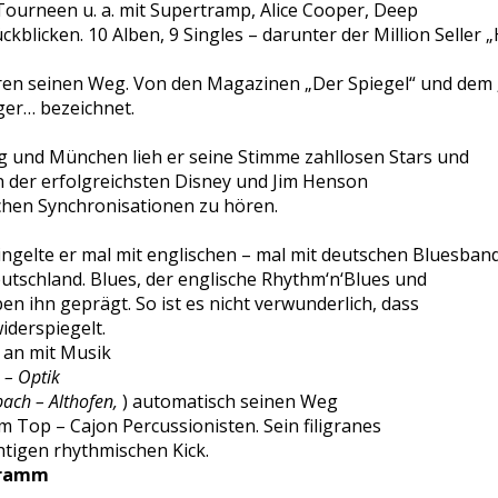
 Tourneen u. a. mit Supertramp, Alice Cooper, Deep
̈ckblicken. 10 Alben, 9 Singles – darunter der Million Seller
zieren seinen Weg. Von den Magazinen „Der Spiegel“ und dem 
er… bezeichnet.
g und München lieh er seine Stimme zahllosen Stars und
en der erfolgreichsten Disney und Jim Henson
chen Synchronisationen zu hören.
ingelte er mal mit englischen – mal mit deutschen Bluesban
utschland. Blues, der englische Rhythm‘n‘Blues und
en ihn geprägt. So ist es nicht verwunderlich, dass
derspiegelt.
 an mit Musik
 – Optik
bach – Althofen,
) automatisch seinen Weg
 Top – Cajon Percussionisten. Sein filigranes
htigen rhythmischen Kick.
gramm