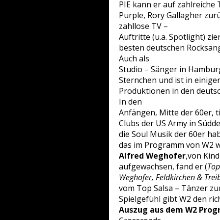
PIE kann er auf zahlreiche
Purple, Rory Gallagher zuru
zahllose TV –
Auftritte (u.a. Spotlight) 
besten deutschen Rocksäng
Auch als
Studio – Sänger in Hambur
Sternchen und ist in einig
Produktionen in den deuts
In den
Anfängen, Mitte der 60er, t
Clubs der US Army in Südde
die Soul Musik der 60er hab
das im Programm von W2 wi
Alfred Weghofer
,von Kind
aufgewachsen, fand er (
Top
Weghofer, Feldkirchen & Trei
vom Top Salsa – Tänzer zum
Spielgefühl gibt W2 den ric
Auszug aus dem W2 Pro