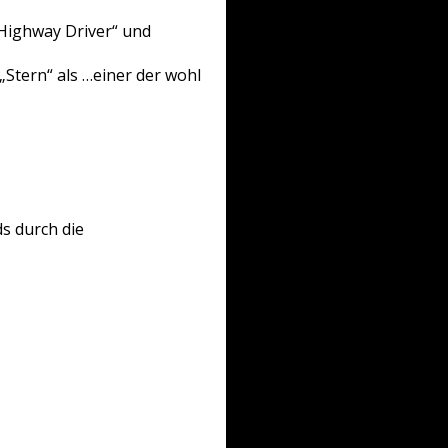
 „Highway Driver“ und
„Stern“ als …einer der wohl
ds durch die