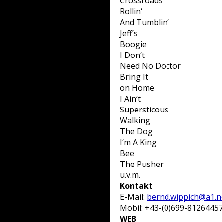
Crossroads
Rollin‘
And Tumblin‘
Jeff‘s
Boogie
I Don‘t
Need No Doctor
Bring It
on Home
I Ain‘t
Supersticous
Walking
The Dog
I‘m A King
Bee
The Pusher
u.v.m.
Kontakt
E-Mail:
bernd.wippich@a1.n
Mobil: +43-(0)699-8126445
WEB