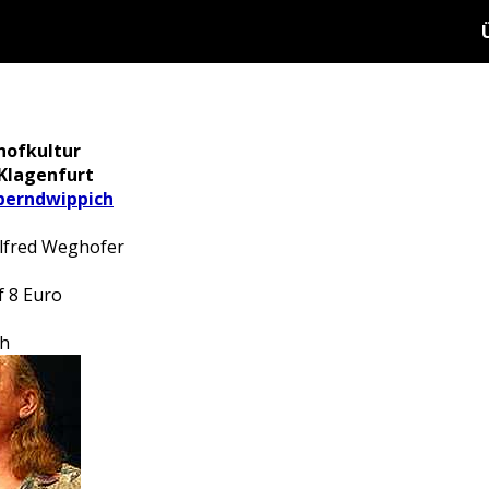
hofkultur
 Klagenfurt
erndwippich
Alfred Weghofer
f 8 Euro
ch