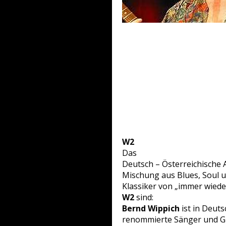
W2
Das
Deutsch – Österreichische 
Mischung aus Blues, Soul u
Klassiker von „immer wieder
W2
sind:
Bernd Wippich
ist in Deuts
renommierte Sänger und Git