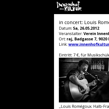
in concert: Louis Rom
Datum:
Sa, 26.05.2012
Veranstalter:
Verein Innen
Ort:
raj, Badgasse 7, 9020
Link:
www.innenhofkultur
Eintritt: 7 €, für Musikschü
,,Louis Romégoux. Halb-Fran