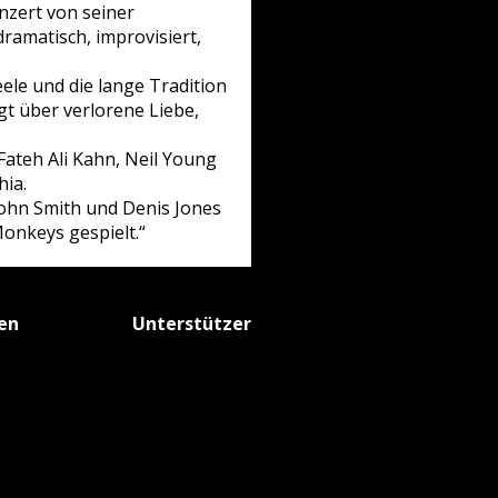
nzert von seiner
ramatisch, improvisiert,
le und die lange Tradition
gt über verlorene Liebe,
Fateh Ali Kahn, Neil Young
hia.
John Smith und Denis Jones
onkeys gespielt.“
fen
Unterstützer