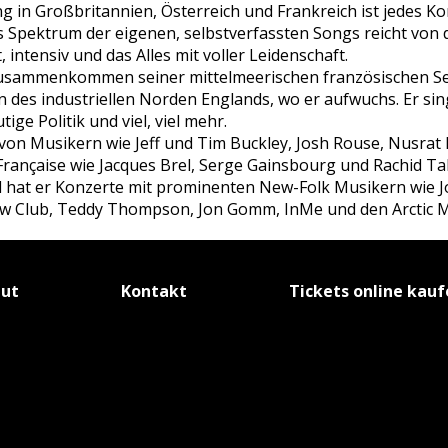
in Großbritannien, Österreich und Frankreich ist jedes Ko
s Spektrum der eigenen, selbstverfassten Songs reicht von d
t, intensiv und das Alles mit voller Leidenschaft.
usammenkommen seiner mittelmeerischen französischen See
 des industriellen Norden Englands, wo er aufwuchs. Er sin
ige Politik und viel, viel mehr.
 von Musikern wie Jeff und Tim Buckley, Josh Rouse, Nusrat 
rançaise wie Jacques Brel, Serge Gainsbourg und Rachid Ta
d hat er Konzerte mit prominenten New-Folk Musikern wie 
low Club, Teddy Thompson, Jon Gomm, InMe und den Arctic M
tut
Kontakt
Tickets online kau