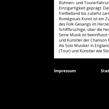
Bühnen- und Tourerfahrung 
Einzigartigkeit geprägt. Da
freifließend bis zutiefst zar
Romégouxs Kunst ist ein Z
des Folk-Gesangs im Herzen
Schiffbrüchige, über die heut
Seine Musik ist beeinflusst
und Künstler der Chanson F
Als Solo Musiker in Englan
(Tour) und Künstler wie S
Impressum
Sta