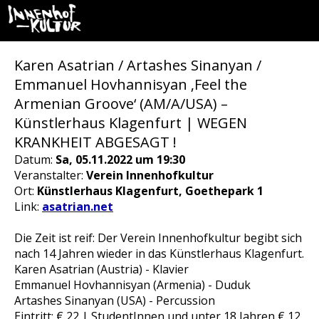
Karen Asatrian / Artashes Sinanyan /
Emmanuel Hovhannisyan ‚Feel the
Armenian Groove‘ (AM/A/USA) –
Künstlerhaus Klagenfurt | WEGEN
KRANKHEIT ABGESAGT !
Datum:
Sa, 05.11.2022 um 19:30
Veranstalter:
Verein Innenhofkultur
Ort:
Künstlerhaus Klagenfurt, Goethepark 1
Link:
asatrian.net
Die Zeit ist reif: Der Verein Innenhofkultur begibt sich
nach 14 Jahren wieder in das Künstlerhaus Klagenfurt.
Karen Asatrian (Austria) - Klavier
Emmanuel Hovhannisyan (Armenia) - Duduk
Artashes Sinanyan (USA) - Percussion
Eintritt: € 22 | StudentInnen und unter 18 Jahren € 12