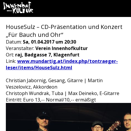
HouseSulz – CD-Präsentation und Konzert
„Für Bauch und Ohr“
Datum:
Sa, 01.04.2017 um 20:30
Veranstalter:
Verein Innenhofkultur
Ort:
raj, Badgasse 7, Klagenfurt
Link:
www.mundartig.at/index.php/tontraeger-
leser/items/HouseSulz.html
Christian Jabornig, Gesang, Gitarre | Martin
Veszelovicz, Akkordeon
Christoph Wundrak, Tuba | Max Deineko, E-Gitarre
Eintritt: Euro 13,-- Normal/10,-- ermäßigt