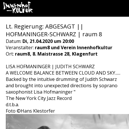
Lt. Regierung: ABGESAGT ||
HOFMANINGER-SCHWARZ | raum 8
Datum:
Di, 21.04.2020 um 20:00
Veranstalter:
raum8 und Verein Innenhofkultur
Ort:
raum8, 8. Maistrasse 28, Klagenfurt
LISA HOFMANINGER | JUDITH SCHWARZ
A WELCOME BALANCE BETWEEN CLOUD AND SKY......
Backed by the intuitive drumming of Judith Schwarz
and brought into unexpected directions by soprano
saxophonist Lisa Hofmaninger "
The New York City Jazz Record
d.t.b.a.
Foto ©Hans Klestorfer