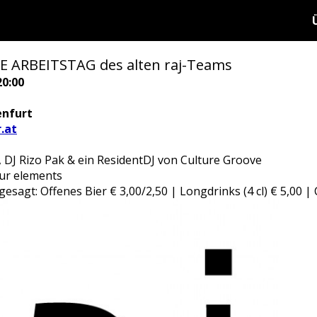
E ARBEITSTAG des alten raj-Teams
20:00
enfurt
.at
, DJ Rizo Pak & ein ResidentDJ von Culture Groove
our elements
agt: Offenes Bier € 3,00/2,50 | Longdrinks (4 cl) € 5,00 | 