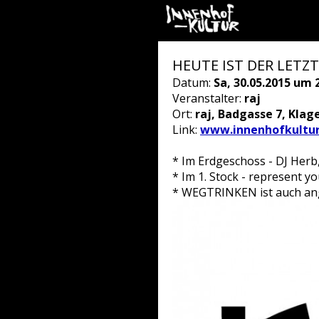
HEUTE IST DER LETZT
Datum:
Sa, 30.05.2015 um 
Veranstalter:
raj
Ort:
raj, Badgasse 7, Klag
Link:
www.innenhofkultur
* Im Erdgeschoss - DJ Herb
* Im 1. Stock - represent y
* WEGTRINKEN ist auch anges