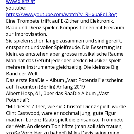
www.dienz.at
youtube:
https://www.youtube.com/watch?v=RHxua8pL3og
Eine Trompete trifft auf E-Zither und Elektronik.
Raab und Dienz spielen Kompositionen mit Freiraum
zur Improvisation.
Sie spielen schon lange zusammen und sind gereift,
entspannt und voller Spielfreude. Die Besetzung ist
klein, es entstehen aber grosse musikalische Räume.
Man hat das Gefühl jeder der beiden Musiker spielt
mehrere Instrumente gleichzeitig. Die kleinste Big
Band der Welt.
Das erste RaaDie – Album „Vast Potential“ erscheint
auf Traumton (Berlin) Anfang 2019
Albert Hosp, ö1, über das RaaDie Album „Vast
Potential“:
“Mit dieser Zither, wie sie Christof Dienz spielt, würde
Clint Eastwood, wäre er nochmal jung, gute Figur
machen. Lorenz Raab spielt die einsamste Trompete
der Welt. An diesem Ton hätte (man soll sich trauen,
große Vorbilder zu haben!) Miles Davis seine reine