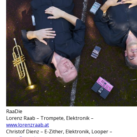
RaaDie
Lorenz Raab – Trompete, Elektronik –
www.lorenzraab.at
Christof Dienz – E-Zither, Elektronik, Looper –