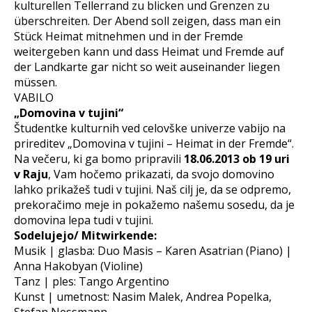
kulturellen Tellerrand zu blicken und Grenzen zu
überschreiten. Der Abend soll zeigen, dass man ein
Stück Heimat mitnehmen und in der Fremde
weitergeben kann und dass Heimat und Fremde auf
der Landkarte gar nicht so weit auseinander liegen
müssen.
VABILO
„Domovina v tujini“
Študentke kulturnih ved celovške univerze vabijo na
prireditev „Domovina v tujini – Heimat in der Fremde“.
Na večeru, ki ga bomo pripravili
18.06.2013 ob 19 uri
v Raju
, Vam hočemo prikazati, da svojo domovino
lahko prikažeš tudi v tujini. Naš cilj je, da se odpremo,
prekoračimo meje in pokažemo našemu sosedu, da je
domovina lepa tudi v tujini.
Sodelujejo/ Mitwirkende:
Musik | glasba: Duo Masis – Karen Asatrian (Piano) |
Anna Hakobyan (Violine)
Tanz | ples: Tango Argentino
Kunst | umetnost: Nasim Malek, Andrea Popelka,