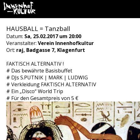
HAUSBALL = Tanzball
Datum:
Sa, 25.02.2017 um 20:00
Veranstalter:
Verein Innenhofkultur
Ort:
raj, Badgasse 7, Klagenfurt
FAKTISCH ALTERNATIV !
# Das bewährte Basisbuffet
# DJs S.PUTNIK | MARK | LUDWIG
# Verkleidung FAKTISCH ALTERNATIV
# Ein „Disco“ World Trip
# Für den Gesamtpreis von 5 €