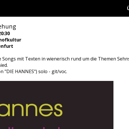
ehung
20:30
hofkultur
enfurt
 Songs mit Texten in wienerisch rund um die Themen Sehns
ied.
n "DIE HANNES") solo - git/voc.