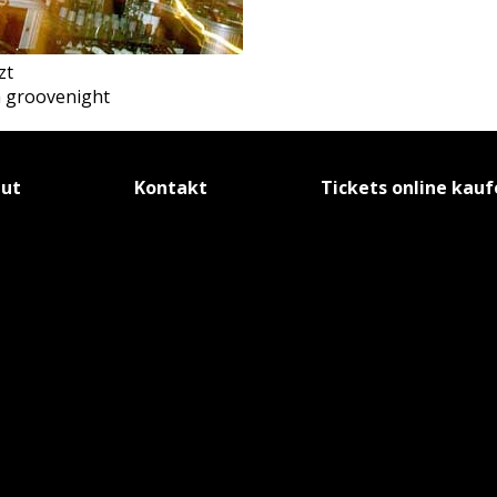
zt
n groovenight
tut
Kontakt
Tickets online kau