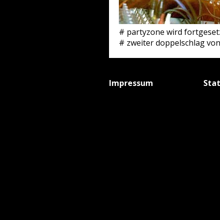
# partyzone wird fortgeset
# zweiter doppelschlag vo
Impressum
Sta