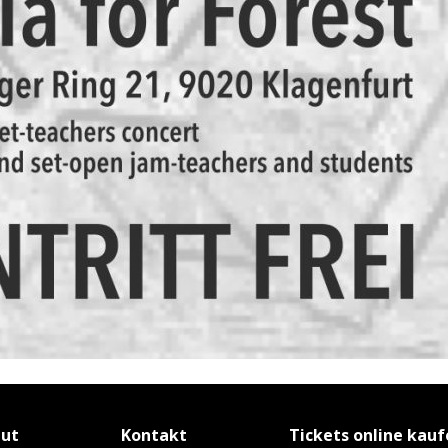
tut
Kontakt
Tickets online kau