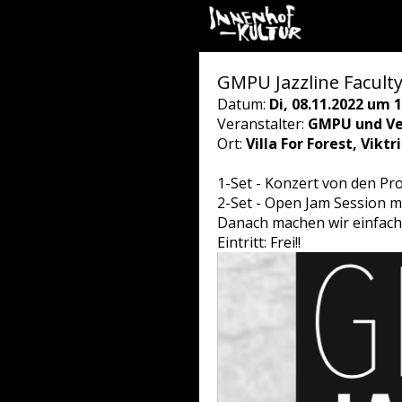
GMPU Jazzline Faculty
Datum:
Di, 08.11.2022 um 1
Veranstalter:
GMPU und Ve
Ort:
Villa For Forest, Vikt
1-Set - Konzert von den Pr
2-Set - Open Jam Session m
Danach machen wir einfach
Eintritt: Frei!!