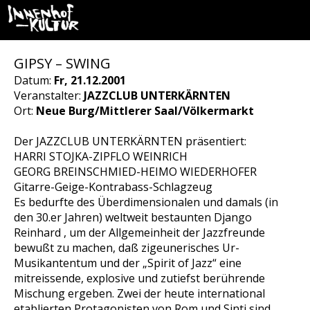
GIPSY – SWING
Datum:
Fr, 21.12.2001
Veranstalter:
JAZZCLUB UNTERKÄRNTEN
Ort:
Neue Burg/Mittlerer Saal/Völkermarkt
Der JAZZCLUB UNTERKÄRNTEN präsentiert:
HARRI STOJKA-ZIPFLO WEINRICH
GEORG BREINSCHMIED-HEIMO WIEDERHOFER
Gitarre-Geige-Kontrabass-Schlagzeug
Es bedurfte des Überdimensionalen und damals (in
den 30.er Jahren) weltweit bestaunten Django
Reinhard , um der Allgemeinheit der Jazzfreunde
bewußt zu machen, daß zigeunerisches Ur-
Musikantentum und der „Spirit of Jazz“ eine
mitreissende, explosive und zutiefst berührende
Mischung ergeben. Zwei der heute international
etablierten Protagonisten von Rom und Sinti sind