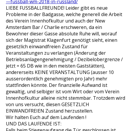
—fussball-wm-2018-in-russland/
LIEBE FUSSBALLFREUNDE! Leider gibt es neue
Probleme in der Badgasse, welche generell die Arbeit
des Verein Innenhofkultur und auch der New
Amsterdam Bar / Charlie erschweren, da ein
Bewohner dieser Gasse absolute Ruhe will, worauf
sich der Magistrat Klagenfurt genötigt sieht, einen
gesetzlich einwandfreien Zustand für
Veranstaltungen zu verlangen (Änderung der
Betriebsanlagengenehmigung / Dezibelobergrenze /
jetzt = 65 DB wie in den meisten Gaststätten),
andererseits KEINE VERANSTALTUNG (ausser 10
ausserordentlich genehmigten pro Jahr) mehr
stattfinden könnte. Der finanzielle Aufwand ist
gewaltig, und selbiger ist vom Wirt oder vom Verein
Innenhofkultur alleine nicht stemmbar. Trotzdem wird
von uns versucht, diesen GESETZLICH
EINWANDFREIEN Zustand herzustellen.
Wir halten Euch auf dem Laufenden !
UND DAS LAUFENDE IST:
Falls beim Stiegenaufgang die Tür geschlossen ist,