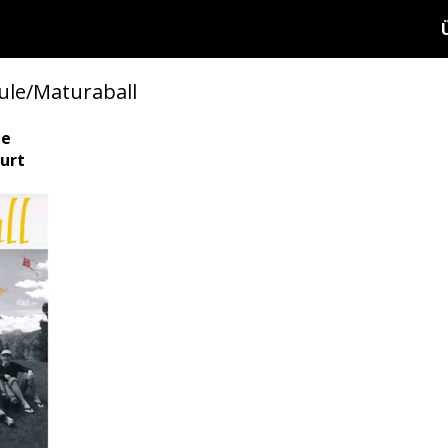
ule/Maturaball
le
urt