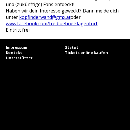
und (zukünftige) Fans entdeckt!
Haben wir dein Interesse geweckt? Dann melde dich
unter
kopfinderwand@gmx.at
oder
www.facebook.com/freibuehne.klagenfurt
.
Eintritt frei!
Impressum
Statut
Kontakt
Tickets online kaufen
Unterstützer