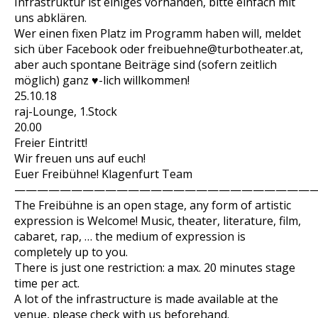
Infrastruktur ist einiges vorhanden, bitte einfach mit
uns abklären.
Wer einen fixen Platz im Programm haben will, meldet
sich über Facebook oder freibuehne@turbotheater.at,
aber auch spontane Beiträge sind (sofern zeitlich
möglich) ganz ♥-lich willkommen!
25.10.18
raj-Lounge, 1.Stock
20.00
Freier Eintritt!
Wir freuen uns auf euch!
Euer Freibühne! Klagenfurt Team
———————————————————————————
The Freibühne is an open stage, any form of artistic
expression is Welcome! Music, theater, literature, film,
cabaret, rap, … the medium of expression is
completely up to you.
There is just one restriction: a max. 20 minutes stage
time per act.
A lot of the infrastructure is made available at the
venue, please check with us beforehand.